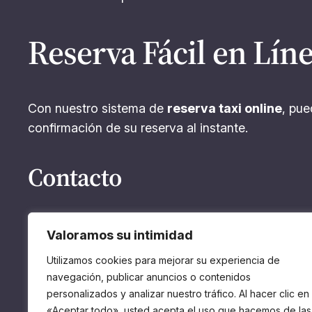
Reserva Fácil en Lín
Con nuestro sistema de
reserva taxi online
, pue
confirmación de su reserva al instante.
Contacto
Para consultas y reservas, comuníquese con nos
Valoramos su intimidad
necesidades.
Utilizamos cookies para mejorar su experiencia de
Elija Sevilla Taxi donde la seguridad y la puntua
navegación, publicar anuncios o contenidos
personalizados y analizar nuestro tráfico. Al hacer clic en
en Sevilla.
«Aceptar todo», usted acepta el uso que hacemos de las